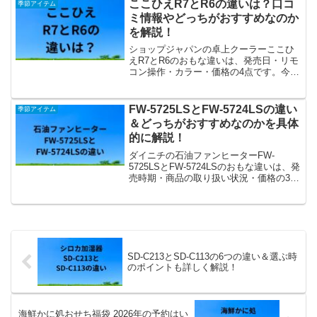
ぞれの共通点を解説します。
ここひえR7とR6の違いは？口コ
季節アイテム
ミ情報やどっちがおすすめなのか
を解説！
ショップジャパンの卓上クーラーここひ
えR7とR6のおもな違いは、発売日・リモ
コン操作・カラー・価格の4点です。今回
は、それぞれの違いや口コミ情報をふま
えて、どっちがおすすめなのかを解説し
ます。
FW-5725LSとFW-5724LSの違い
季節アイテム
＆どっちがおすすめなのかを具体
的に解説！
ダイニチの石油ファンヒーターFW-
5725LSとFW-5724LSのおもな違いは、発
売時期・商品の取り扱い状況・価格の3点
です。今回は、それぞれの違いはもちろ
ん、共通点やどっちがおすすめなのかに
ついて解説します。
SD-C213とSD-C113の6つの違い＆選ぶ時
のポイントも詳しく解説！
海鮮かに処おせち福袋 2026年の予約はい