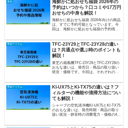
のかを具体的に解説します。
海鮮かに処おせち福袋 2026年の
食品
予約はいつから？口コミや17万円
おせちの中身も解説！
海鮮かに処おせち福袋 2026年向けの商品
は、すでに予約可能となっています。今
回は、海鮮かに処おせち福袋の予約情報
に加えて、商品・口コミ情報・保存方法
などを解説します。
TFC-23Y29とTFC-23Y28の違い
季節アイテム
は？共通点や選ぶ時のポイントも
解説！
東芝の扇風機TFC-23Y29とTFC-23Y28の
おもな違いは、発売日・商品の取り扱い
状況・価格です。今回は、それぞれの違
いや共通点をふまえて、どっちがおすす
めかを解説します。
KI‑UX75とKI‑TX75の違いは？フ
季節アイテム
ィルターの機能や清掃方法につい
ても解説！
シャープの空気清浄機KI‑UX75とKI‑TX75
のおもな違いは、発売時期・商品の取り
扱い状況・静音時の消費電力・価格の4点
です。今回は、それぞれの違いに加え
て、フィルターの機能や清掃方法、それ