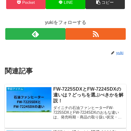
Pocket
LINE
コピー
yukiをフォローする
yuki
関連記事
FW-7225SDXとFW-7224SDXの
季節アイテム
違いは？どっちを選ぶべきかを解
説！
ダイニチの石油ファンヒーターFW-
7225SDXとFW-7224SDXのおもな違い
は、発売時期・商品の取り扱い状況・価
格の3点です。今回は、それぞれの違いや
共通点をふまえて、どっちがおすすめな