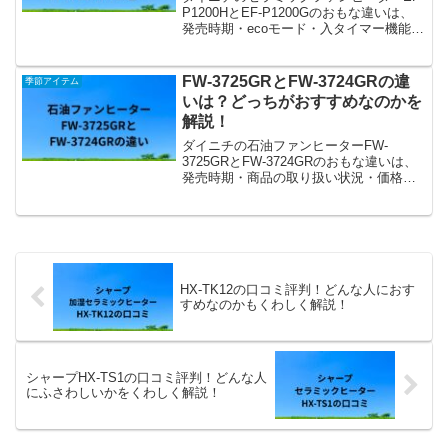
P1200HとEF-P1200Gのおもな違いは、
発売時期・ecoモード・入タイマー機能・
商品の取り扱い状況・価格の5点です。今
回は、それぞれの違いをふまえて、選び
方のポイントを具体的に解説します。
FW-3725GRとFW-3724GRの違
季節アイテム
いは？どっちがおすすめなのかを
解説！
ダイニチの石油ファンヒーターFW-
3725GRとFW-3724GRのおもな違いは、
発売時期・商品の取り扱い状況・価格の3
点です。今回は、それぞれの違いをもと
に、どっちがおすすめなのかを解説しま
す。
HX-TK12の口コミ評判！どんな人におす
すめなのかもくわしく解説！
シャープHX-TS1の口コミ評判！どんな人
にふさわしいかをくわしく解説！