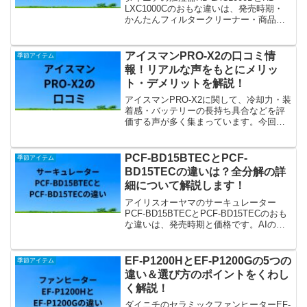
LXC1000Cのおもな違いは、発売時期・
かんたんフィルタークリーナー・商品の
取り扱い状況・価格の4点です。今回は、
それぞれの違いや共通点をふまえてどっ
ちがおすすめなのかを解説します。
アイスマンPRO-X2の口コミ情
季節アイテム
報！リアルな声をもとにメリッ
ト・デメリットを解説！
アイスマンPRO-X2に関して、冷却力・装
着感・バッテリーの長持ち具合などを評
価する声が多く集まっています。今回
は、リアルな口コミ情報をもとに製品の
メリットやデメリット、どのような人に
おすすめなのかを解説します。
PCF-BD15BTECとPCF-
季節アイテム
BD15TECの違いは？全分解の詳
細について解説します！
アイリスオーヤマのサーキュレーター
PCF-BD15BTECとPCF-BD15TECのおも
な違いは、発売時期と価格です。AIの説
明を見ると「新モデルは全分解可能」と
ありますが、両方とも全分解に対応して
います。
EF-P1200HとEF-P1200Gの5つの
季節アイテム
違い＆選び方のポイントをくわし
く解説！
ダイニチのセラミックファンヒーターEF-