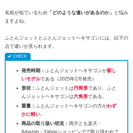
名前が似ているため
「どのような違いがあるのか」
と悩み
ますよね。
ふとんジェットとふとんジェットヘキサゴンには、以下の
点で違いが見られます。
発売時期：
ふとんジェットヘキサゴンが
新し
いモデル
である（2025年2月発売）
形状：
ふとんジェットは
円筒形
であり、ふと
んジェットヘキサゴンは
六角形
である。
重量：
ふとんジェットヘキサゴンの方が
わず
かに軽い
。
商品の取り扱い状況：
両方とも楽天・
Amazon・Yahooショッピングで取り扱われて