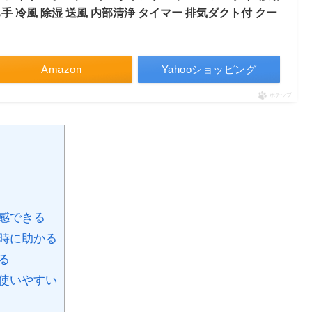
手 冷風 除湿 送風 内部清浄 タイマー 排気ダクト付 クー
Amazon
Yahooショッピング
ポチップ
感できる
時に助かる
る
使いやすい