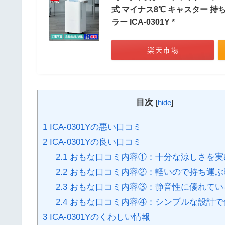
式 マイナス8℃ キャスター 持ち
ラー ICA-0301Y *
楽天市場
目次
[
hide
]
1
ICA-0301Yの悪い口コミ
2
ICA-0301Yの良い口コミ
2.1
おもな口コミ内容①：十分な涼しさを実
2.2
おもな口コミ内容②：軽いので持ち運ぶ
2.3
おもな口コミ内容③：静音性に優れてい
2.4
おもな口コミ内容④：シンプルな設計で
3
ICA-0301Yのくわしい情報