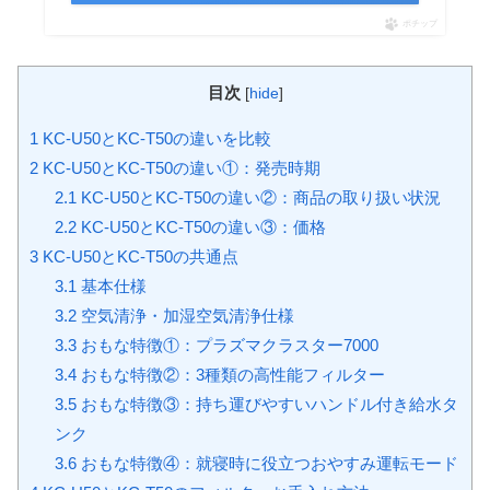
ポチップ
目次
[
hide
]
1
KC-U50とKC-T50の違いを比較
2
KC-U50とKC-T50の違い①：発売時期
2.1
KC-U50とKC-T50の違い②：商品の取り扱い状況
2.2
KC-U50とKC-T50の違い③：価格
3
KC-U50とKC-T50の共通点
3.1
基本仕様
3.2
空気清浄・加湿空気清浄仕様
3.3
おもな特徴①：プラズマクラスター7000
3.4
おもな特徴②：3種類の高性能フィルター
3.5
おもな特徴③：持ち運びやすいハンドル付き給水タ
ンク
3.6
おもな特徴④：就寝時に役立つおやすみ運転モード