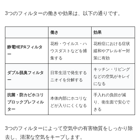
3つのフィルターの働きや効果は、以下の通りです。
働き
効果
花粉・ウイルス・ハ
花粉症における症状
静電HEPAフィルタ
ウスダストなどを捕
緩和やアレルギー対
ー
集する
策に有効
キッチン・リビング
ダブル脱臭フィルタ
日常生活で発生する
などの空気がキレイ
ー
ニオイを分解する
になる
抗菌・防カビホコリ
手入れの負担が減
本体内部にホコリな
ブロックプレフィル
り、衛生面で安心で
どが入りにくくなる
ター
きる
3つのフィルターによって空気中の有害物質をしっかり除
去し、清潔な空気をキープします。