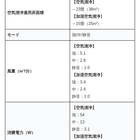
【空気清浄】
～23畳（38m²）
空気清浄適用床面積
【加湿空気清浄
】
～15畳（25m²）
モード
強/中/静音
【空気清浄】
強：5.1
中：2.8
静音：1.0
風量（m³/分）
【加湿空気清浄】
強：3.4
中：2.4
静音：1.0
【空気清浄】
強：54
中：13
静音：3.1
消費電力（W）
【加湿空気清浄】