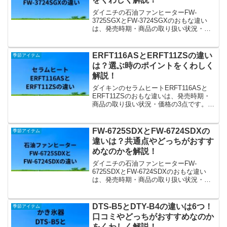
ダイニチの石油ファンヒーターFW-
3725SGXとFW-3724SGXのおもな違い
は、発売時期・商品の取り扱い状況・価
格の3点です。今回は、それぞれの違いは
もちろん、選ぶ時のポイントもくわしく
解説します。
ERFT116ASとERFT11ZSの違い
季節アイテム
は？選ぶ時のポイントをくわしく
解説！
ダイキンのセラムヒートERFT116ASと
ERFT11ZSのおもな違いは、発売時期・
商品の取り扱い状況・価格の3点です。今
回は、それぞれの違いや共通点をふまえ
て、選ぶ時のポイントを解説します。
FW-6725SDXとFW-6724SDXの
季節アイテム
違いは？共通点やどっちがおすす
めなのかを解説！
ダイニチの石油ファンヒーターFW-
6725SDXとFW-6724SDXのおもな違い
は、発売時期・商品の取り扱い状況・価
格の3点です。今回は、それぞれの違いや
共通点をふまえて、どっちがおすすめな
のかを具体的に解説します。
DTS-B5とDTY-B4の違いは6つ！
季節アイテム
口コミやどっちがおすすめなのか
をくわしく解説！