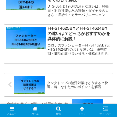
DTS-B5とDTY-B4のおもな違いは、発売
日・対応可能な氷の種類・ダイヤルの大
きさ・収納性・カラーバリエーション・
価格の6つです。それぞれの違いや口コミ
をふまえて、どっちがおすすめなのかを
解説します。
FH-ST4625BYとFH-ST4624BY
季節アイテム
の違いは？どっちがおすすめかを
具体的に解説！
コロナのファンヒーターFH-ST4625BYと
FH-ST4624BYのおもな違いは、発売時
期・商品の取り扱い状況・価格の3点で
す。今回は、それぞれの違いや共通点を
ふまえて、どっちがおすすめなのかを具
体的に解説します。
タンクトップの脇汗対策はどうする？快
適に着こなすためのポイントを解説！
自転車のサドルが熱い！対策のためのサ
ドルカバーや熱くならないための方法を
解説！
メニュー
ホーム
検索
トップ
サイドバー