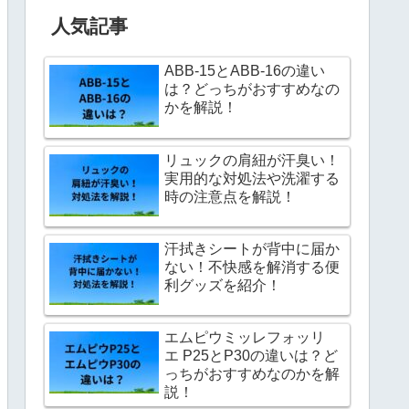
人気記事
ABB-15とABB-16の違い
は？どっちがおすすめなの
かを解説！
リュックの肩紐が汗臭い！
実用的な対処法や洗濯する
時の注意点を解説！
汗拭きシートが背中に届か
ない！不快感を解消する便
利グッズを紹介！
エムピウミッレフォッリ
エ P25とP30の違いは？ど
っちがおすすめなのかを解
説！