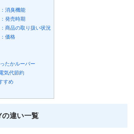
い①：消臭機能
い②：発売時期
違い③：商品の取り扱い状況
い④：価格
あったかルーバー
電気代節約
おすすめ
4BYの違い一覧