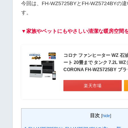
今回は、FH-WZ5725BYとFH-WZ572
す。
▼家族やペットにもやさしい清潔な暖房空間
コロナ ファンヒーター WZ 石
ート 20畳まで タンク 7.2
CORONA FH-WZ5725BY 
楽天市場
目次
[
hide
]